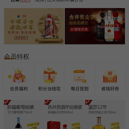
须知|也买酒防诈骗公告
会员特权