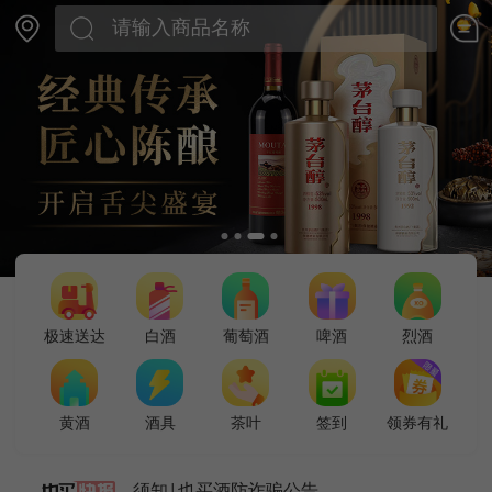
极速送达
白酒
葡萄酒
啤酒
烈酒
黄酒
酒具
茶叶
签到
领券有礼
须知|也买酒防诈骗公告