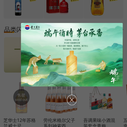
品类闪购
更多
售罄
sold out
芝华士12年苏格
劳伦米格尔父子
吾调果味小酒混
兰威士忌...
系列神索西...
装套盒青梅...
幸