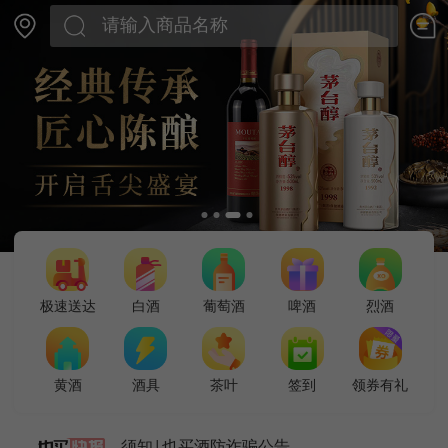
极速送达
白酒
葡萄酒
啤酒
烈酒
黄酒
酒具
茶叶
签到
领券有礼
须知|也买酒防诈骗公告