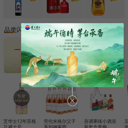
品类闪购
更多
售罄
sold out
芝华士12年苏格
劳伦米格尔父子
吾调果味小酒混
兰威士忌...
系列神索西...
装套盒青梅...
幸