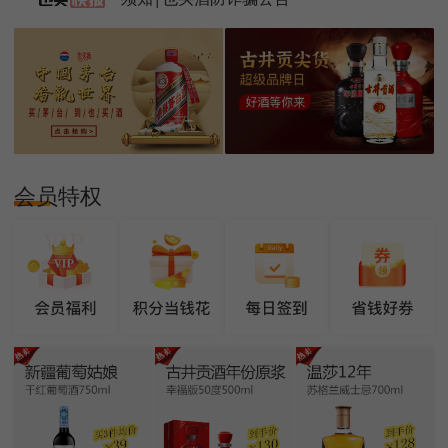
须知|也买酒防诈骗公告
会员特权