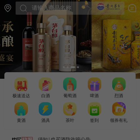
极速送达
白酒
葡萄酒
啤酒
烈酒
黄酒
酒具
茶叶
签到
领券有礼
须知|也买酒防诈骗公告