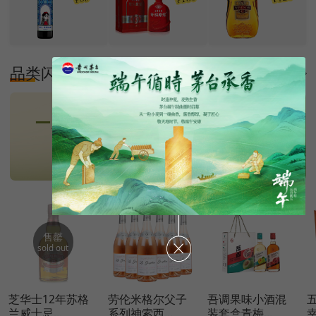
品类闪购
更多
售罄
sold out
芝华士12年苏格
劳伦米格尔父子
吾调果味小酒混
兰威士忌...
系列神索西...
装套盒青梅...
幸