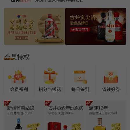
须知|也买酒防诈骗公告
会员特权