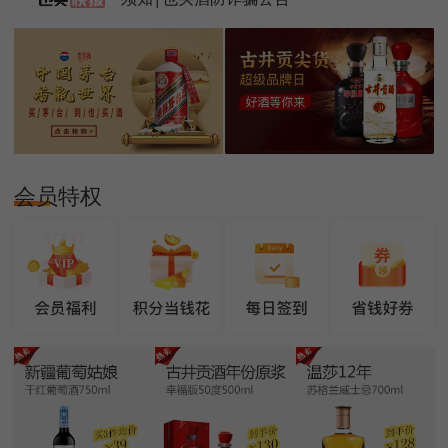
须知|也买酒防诈骗公告
会员特权