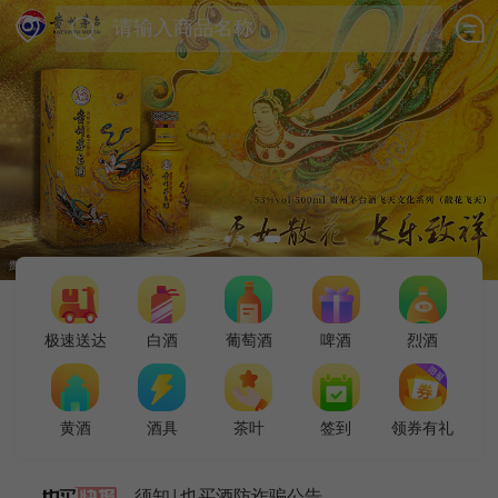
极速送达
白酒
葡萄酒
啤酒
烈酒
黄酒
酒具
茶叶
签到
领券有礼
须知|也买酒防诈骗公告