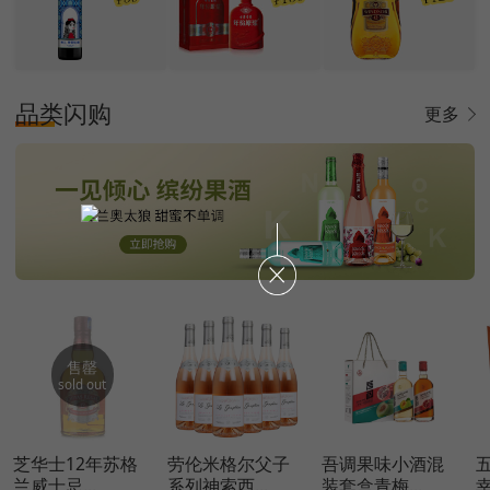
品类闪购
更多
售罄
sold out
芝华士12年苏格
劳伦米格尔父子
吾调果味小酒混
兰威士忌...
系列神索西...
装套盒青梅...
幸